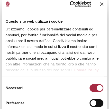
ORARI
Questo sito web utilizza i cookie
Utilizziamo i cookie per personalizzare contenuti ed
Dalle 10:00 alle 16:00
annunci, per fornire funzionalità dei social media e per
analizzare il nostro traffico. Condividiamo inoltre
informazioni sul modo in cui utilizza il nostro sito con i
nostri partner che si occupano di analisi dei dati web,
INIZIATIVE
pubblicità e social media, i quali potrebbero combinarle
con altre informazioni che ha fornito loro o che hanno
raccolto dal suo utilizzo dei loro servizi.
Cookie Policy.
BALSAMICO EXPERIENCE: visita all’acetaia e
degustazione di 3 aceti e parmigiano reggiano in
accompagnamento (15 euro a persona) 45/50 minuti
Necessari
Solo su prenotazione.
Preferenze