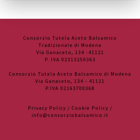
Consorzio Tutela Aceto Balsamico
Tradizionale di Modena
Via Ganaceto, 134 -41121
P. IVA 02313250363
Consorzio Tutela Aceto Balsamico di Modena
Via Ganaceto, 134 - 41121
P.IVA 02163700368
Privacy Policy
/
Cookie Policy
/
info@consorziobalsamico.it