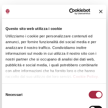
Giuseppe Rebecchi
Viale Guglielmo Marconi, 77 - 41030 Bastiglia (MO)
3348406887
Questo sito web utilizza i cookie
info@acetaiarebecchigiuseppe.it
Utilizziamo i cookie per personalizzare contenuti ed
www.acetaiarebecchigiuseppe.it
annunci, per fornire funzionalità dei social media e per
analizzare il nostro traffico. Condividiamo inoltre
informazioni sul modo in cui utilizza il nostro sito con i
ORARI
nostri partner che si occupano di analisi dei dati web,
pubblicità e social media, i quali potrebbero combinarle
con altre informazioni che ha fornito loro o che hanno
Dalle 8:00 alle 18:00
raccolto dal suo utilizzo dei loro servizi.
Cookie Policy.
INIZIATIVE
Necessari