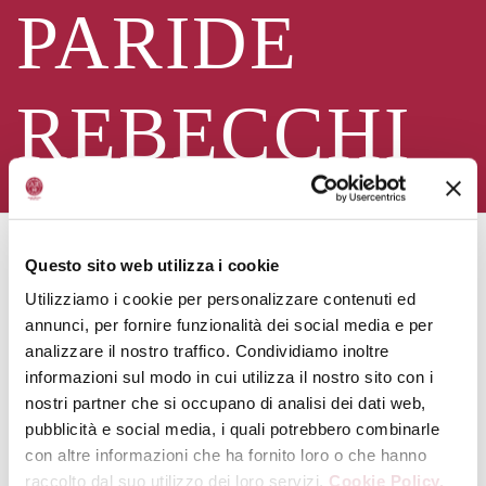
PARIDE
REBECCHI
CONTATTI
Questo sito web utilizza i cookie
Utilizziamo i cookie per personalizzare contenuti ed
Paride Rebecchi
annunci, per fornire funzionalità dei social media e per
analizzare il nostro traffico. Condividiamo inoltre
Via Canaletto, 34 -41030 Bastiglia (MO)
informazioni sul modo in cui utilizza il nostro sito con i
3335604646
nostri partner che si occupano di analisi dei dati web,
pariderebecchi@rgpsrl.it
pubblicità e social media, i quali potrebbero combinarle
www.acetaiarebecchireal.it
con altre informazioni che ha fornito loro o che hanno
raccolto dal suo utilizzo dei loro servizi.
Cookie Policy.