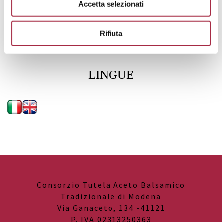
Accetta selezionati
Limite capienza: 10 persone
La struttura non è attrezzata per i portatori di handicap.
Rifiuta
LINGUE
Consorzio Tutela Aceto Balsamico
Tradizionale di Modena
Via Ganaceto, 134 -41121
P. IVA 02313250363